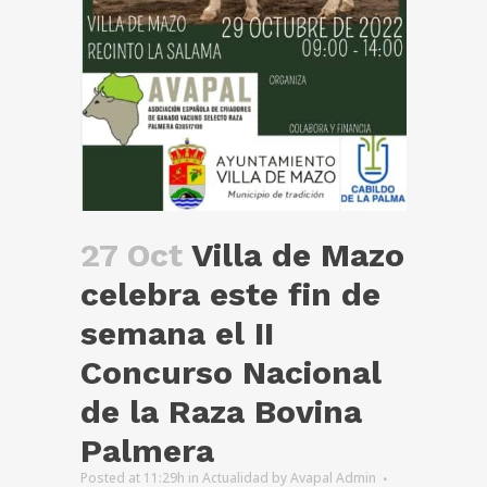
27 Oct
Villa de Mazo
celebra este fin de
semana el II
Concurso Nacional
de la Raza Bovina
Palmera
Posted at 11:29h
in
Actualidad
by
Avapal Admin