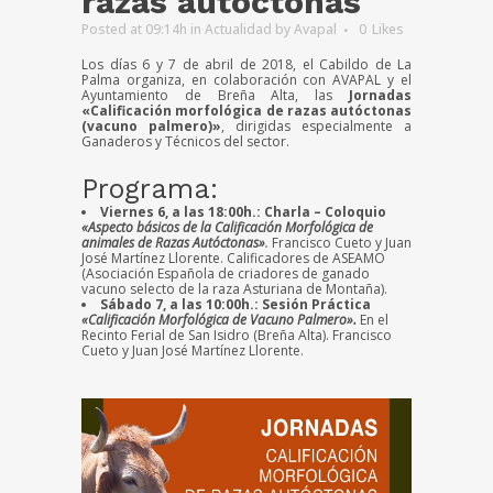
razas autóctonas
Posted at 09:14h
in
Actualidad
by
Avapal
0
Likes
Los días 6 y 7 de abril de 2018, el Cabildo de La
Palma organiza, en colaboración con AVAPAL y el
Ayuntamiento de Breña Alta, las
Jornadas
«Calificación morfológica de razas autóctonas
(vacuno palmero)»
, dirigidas especialmente a
Ganaderos y Técnicos del sector.
Programa:
Viernes 6, a las 18:00h.:
Charla – Coloquio
«Aspecto básicos de la Calificación Morfológica de
animales de Razas Autóctonas»
.
Francisco Cueto y Juan
José Martínez Llorente. Calificadores de ASEAMO
(Asociación Española de criadores de ganado
vacuno selecto de la raza Asturiana de Montaña).
Sábado 7, a las 10:00h.: Sesión Práctica
«Calificación Morfológica de Vacuno Palmero».
En el
Recinto Ferial de San Isidro (Breña Alta). Francisco
Cueto y Juan José Martínez Llorente.